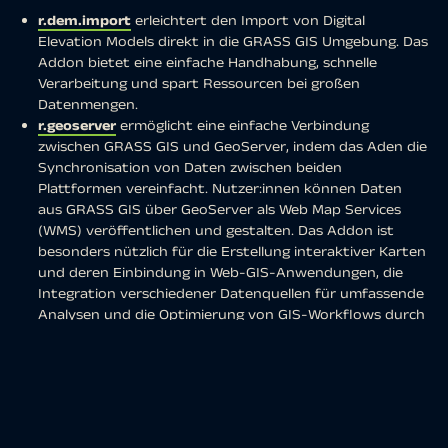
r.dem.import
erleichtert den Import von Digital
Elevation Models direkt in die GRASS GIS Umgebung. Das
Addon bietet eine einfache Handhabung, schnelle
Verarbeitung und spart Ressourcen bei großen
Datenmengen.
r.geoserver
ermöglicht eine einfache Verbindung
zwischen GRASS GIS und GeoServer, indem das Aden die
Synchronisation von Daten zwischen beiden
Plattformen vereinfacht. Nutzer:innen können Daten
aus GRASS GIS über GeoServer als Web Map Services
(WMS) veröffentlichen und gestalten. Das Addon ist
besonders nützlich für die Erstellung interaktiver Karten
und deren Einbindung in Web-GIS-Anwendungen, die
Integration verschiedener Datenquellen für umfassende
Analysen und die Optimierung von GIS-Workflows durch
nahtlose Datenübertragung.
r.mapcalc.worker
verbessert durch Parallelisierung der
Arbeitsprozesse die Leistung der
r.mapcalc
-Funktion: Es
verteilt Rechenaufgaben auf mehrere Kerne, wodurch
die Bearbeitung großer Rasterdatensätze schneller und
effizienter wird.