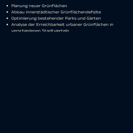
Planung neuer Grünflächen
Abbau innerstädtischer Grünflächendefizite
Optimierung bestehender Parks und Gärten
Analyse der Erreichbarkeit urbaner Grünflächen in
verschiedenen Stadtvierteln
Planung von stadtökologischen Projekten und
Modellvorhaben
Immobilienmanagement
Bewertung der Lebensqualität auf Basis von
Grünstrukturen
Erfassung und Analyse von Stadtgrün als
Wertsteigerungsfaktor
Erreichbarkeit von Grünflächen als Wertindikator
Umweltschutz
Überwachung von Grünstrukturen als Indikator für das
Stadtklima
Klimaregulierung, Lärmminderung und Verbesserung der
Luftqualität