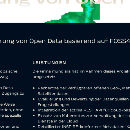
erung von Open Data basierend auf FOSS
LEISTUNGEN
ropäische
Die Firma mundialis hat im Rahmen dieses Projek
nweg
umgesetzt:
en Data
Recherche der verfügbaren offenen Geo-, Me
n Zugangs zu
Satellitendaten
Evaluierung und Bewertung der Datenquellen
se Weise
Fragestellungen
erden, ohne
Integration der actinia REST API für cloud-b
e spezielle
Einsatz von Kubernetes zur Verwaltung der co
Dienste in der Cloud
ionen und
Detaillierter INSPIRE-konformer Metadaten-Ka