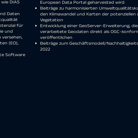
e wie DIAS
European Data Portal geharvested wird
Beiträge zu harmonisierten Umweltqualitätska
und Daten
den Klimawandel und Karten der potenziellen 
tqualität
Vegetation
tenzial für
Entwicklung einer GeoServer-Erweiterung, die e
ie und
verarbeitete Geodaten direkt als OGC-konfor
u versehen,
veröffentlichen
en (EO),
Beiträge zum Geschäftsmodell/Nachhaltigkeitsp
2022
lte Software
y