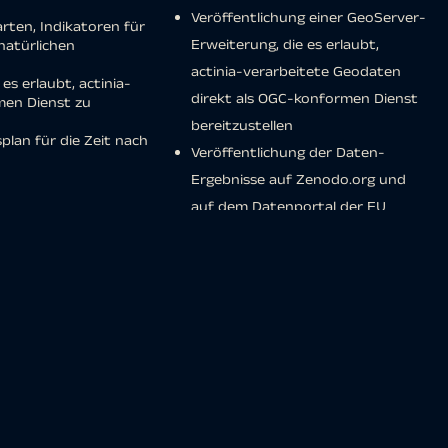
Veröffentlichung einer GeoServer-
rten, Indikatoren für
Erweiterung, die es erlaubt,
natürlichen
actinia-verarbeitete Geodaten
s erlaubt, actinia-
direkt als OGC-konformen Dienst
men Dienst zu
bereitzustellen
lan für die Zeit nach
Veröffentlichung der Daten-
Ergebnisse auf Zenodo.org und
auf dem
Datenportal der EU
KUNDE
EU CEF (Central Europe Facility)