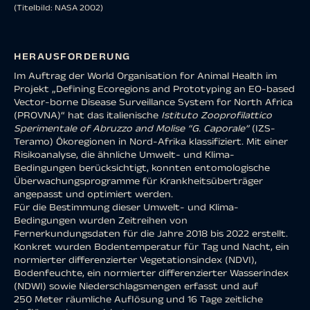
(Titelbild: NASA 2002)
HERAUSFORDERUNG
Im Auftrag der World Organisation for Animal Health im
Projekt „Defining Ecoregions and Prototyping an EO-based
Vector-borne Disease Surveillance System for North Africa
(PROVNA)“ hat das italienische
Istituto Zooprofilattico
Sperimentale of Abruzzo and Molise “G. Caporale”
(IZS-
Teramo) Ökoregionen in Nord-Afrika klassifiziert. Mit einer
Risikoanalyse, die ähnliche Umwelt- und Klima-
Bedingungen berücksichtigt, konnten entomologische
Überwachungsprogramme für Krankheitsüberträger
angepasst und optimiert werden.
Für die Bestimmung dieser Umwelt- und Klima-
Bedingungen wurden Zeitreihen von
Fernerkundungsdaten für die Jahre 2018 bis 2022 erstellt.
Konkret wurden Bodentemperatur für Tag und Nacht, ein
normierter differenzierter Vegetationsindex (NDVI),
Bodenfeuchte, ein normierter differenzierter Wasserindex
(NDWI) sowie Niederschlagsmengen erfasst und auf
250 Meter räumliche Auflösung und 16 Tage zeitliche