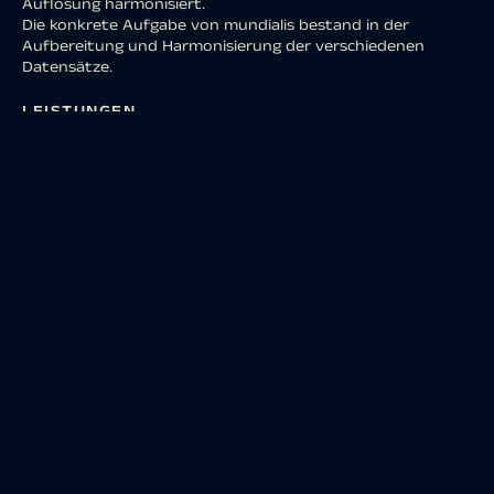
Auflösung harmonisiert.
Die konkrete Aufgabe von mundialis bestand in der
Aufbereitung und Harmonisierung der verschiedenen
Datensätze.
LEISTUNGEN
Die Firma mundialis hat das Projekt vollumfänglich
umgesetzt. Es wurden die folgenden Arbeitsschritte
durchgeführt:
Download, Mosaikierung mit Quality Assessment,
Wolkenmaskierung und Rekonstruktion der MODIS
NDVI-, NDWI- und LST-Zeitreihen für das
Untersuchungsgebiet.
Resampling der MODIS NDWI- und LST-Zeitreihen auf
250 m und Aggregierung auf Mittelwerte für 16-Tage
Intervalle.
Reprojektion der MODIS-Zeitreihen auf EPSG:4326
(WGS84).
Download der TAMSAT Niederschlagsdaten,
Aggregierung auf 16-Tage Intervalle und Resampling auf
250 m.
Download der NSIDC Bodenfeuchtedaten, Aggregierung