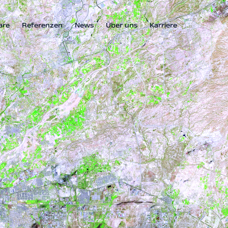
are
Referenzen
News
Über uns
Karriere