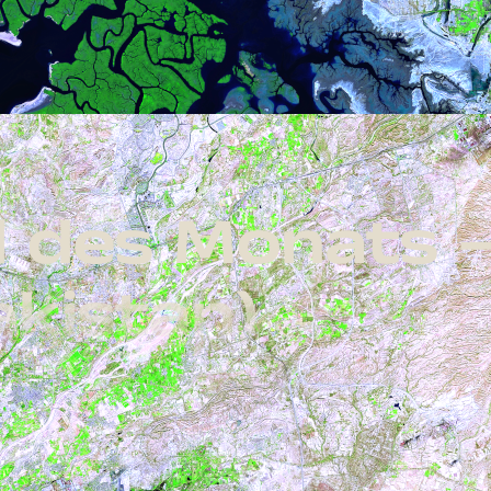
ld des Monats 
akistan)