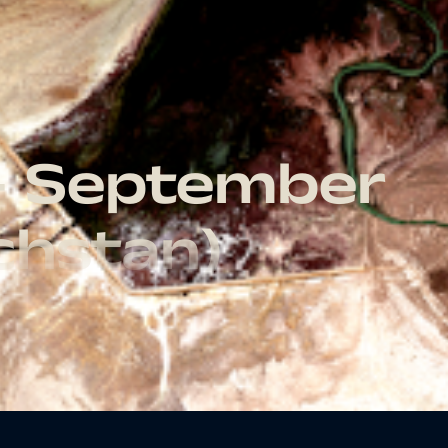
 – September
chstan)