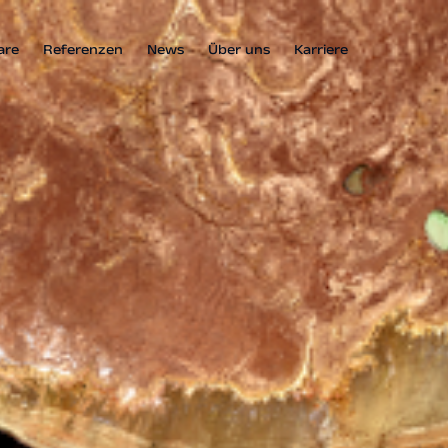
are
Referenzen
News
Über uns
Karriere