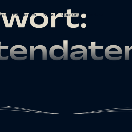
wort:
are
Referenzen
News
Über uns
Karriere
itendate