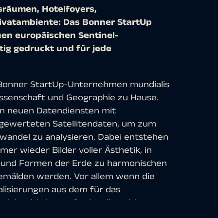
räumen, Hotelfoyers,
ivatambiente: Das Bonner StartUp
en europäischen Sentinel-
ig gedruckt und für jede
s Bonner StartUp-Unternehmen mundialis
issenschaft und Geographie zu Hause.
an neuen Datendiensten mit
sgewerteten Satellitendaten, um zum
awandel zu analysieren. Dabei entstehen
er wieder Bilder voller Ästhetik, in
 und Formen der Erde zu harmonischen
emälden werden. Vor allem wenn die
alisierungen aus dem für das
nicht sichtbaren Spektralbereich
a die Vegetation oder den Wassergehalt