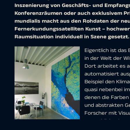
Inszenierung von Geschäfts- und Empfangs
Konferenzräumen oder auch exklusivem Pr
mundialis macht aus den Rohdaten der neu
Fernerkundungssatelliten Kunst – hochwert
Raumsituation individuell in Szene gesetzt.
Eigentlich ist da
in der Welt der W
Dort arbeitet es 
automatisiert au
Beispiel den Klim
quasi nebenbei imm
denen die Farben
und abstrakten G
Forscher mit Visu
menschliche Auge 
arbeiten, um etw