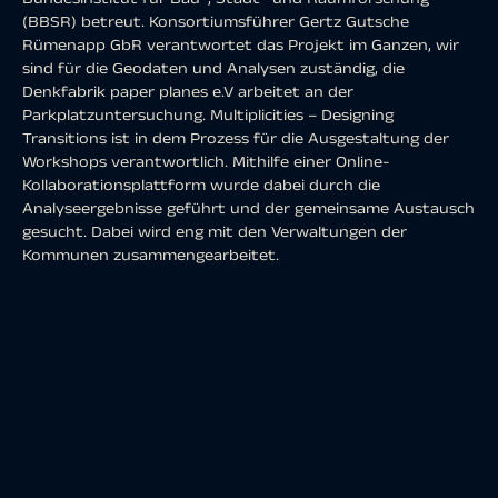
(BBSR) betreut. Konsortiumsführer Gertz Gutsche
Rümenapp GbR verantwortet das Projekt im Ganzen, wir
sind für die Geodaten und Analysen zuständig, die
Denkfabrik paper planes e.V arbeitet an der
Parkplatzuntersuchung. Multiplicities – Designing
Transitions ist in dem Prozess für die Ausgestaltung der
Workshops verantwortlich. Mithilfe einer Online-
Kollaborationsplattform wurde dabei durch die
Analyseergebnisse geführt und der gemeinsame Austausch
gesucht. Dabei wird eng mit den Verwaltungen der
Kommunen zusammengearbeitet.
Am 12. März, 3. und 11. April wurden mit den Kommunen
geeignete Parkplätze für die bald anstehende
Konzeptphase ermittelt. Die Kartierung und
Kategorisierung der Parkplätze, die zuvor erarbeitet
wurden, stellten die Grundlage für das Auswahlverfahren
dar. Am 16. April wurden die Ergebnisse dem BBSR
vorgestellt und die Auswahl weiter verfeinert.
Und warum? Die Lebensqualität in Städten zu steigern,