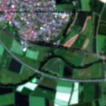
are
Referenzen
News
Über uns
Karriere