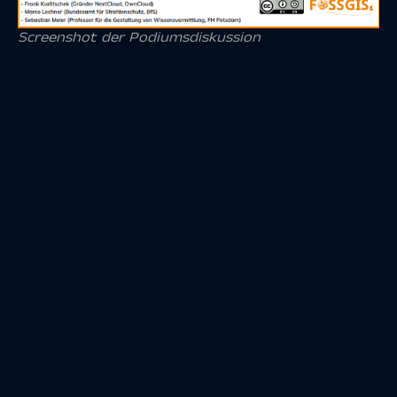
Screenshot der Podiumsdiskussion
Abgeschlossen wurde die Konferenz mit einer
Podiumsdiskussion
zum Thema “Open Source GIS und
Open Data im Spannungsfeld zwischen Cloud, Datenschutz
und digitaler Souveränität”. Nach einer Vorstellung samt
eines Statements zum Titel der Veranstaltung konnten die
Teilnehmer Fragen an die fünf Podianten stellen. Es
entspann sich eine interessante Diskussion über mögliche
künftige Herausforderungen, die sich unsere Branche
stellen muss. Damit bekam die diesjährige Konferenz einen
stilvollen Abschluss, der fast vergessen ließ, das es sich um
eine rein virtuelle Veranstaltung gehandelt hat.
In der Abschluss-Veranstaltung gab der Präsident des
FOSSGIS e.V., Jörg Thomsen, bekannt, dass eine
Rahmenvereinbarung zur Zusammenarbeit zwischen
FOSSGIS e.V. und
BKG
abgeschlossen wurde. Hier erhoffen
sich beide Seiten Synergieeffekte und eine fruchtvolle
Kollaboration auf verschiedenen Ebenen.