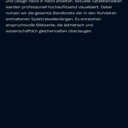
und Design Hand in Hand arbeiten. Aktuelle Satellitendaten
werden professionell hochauflösend visualisiert. Dabei
nutzen wir die gesamte Bandbreite der in den Rohdaten
enthaltenen Spektralwellenlängen. Es entstehen
anspruchsvolle Bildwerke, die ästhetisch und
wissenschaftlich gleichermaßen überzeugen.
Küstenformen mit Wiedererkennungswert oder abstrakte
Verdichtungen überraschend bunt anmutender
Wüstenlandschaften aus Asien – die ganze Welt liefert die
Motivauswahl.
Die Bilder zeigen Kompositionen aus verschiedenen Kanälen
basierend auf Sentinel-2 Daten des
Copernicus
Programmes.
Sentinel-2 Daten sind
multispektrale
Satellitenaufnahmen,
die frei verfügbar
sind. Nach dem
Download wurden die
Szenen von uns mit