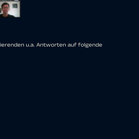
ierenden u.a. Antworten auf folgende
im Bereich der Gesundheitsforschung
ung der Daten allgemein ab? Wie sieht
sundheitsforschung aus?
9 Pandemie im Speziellen? Welche
t oder mit von mundialis
en bietet mundialis für Geograph:innen
racht werden?
anden, der/die eine Karriere im