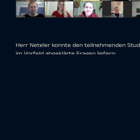
Herr Neteler konnte den teilnehmenden Stud
im Vorfeld abgeklärte Fragen liefern:
Wie sehen Fernerkundungs-/GIS-Projekte 
aus? Wie läuft die Recherche und Aufbereit
die Arbeit von mundialis im Bereich der Ge
Gibt es bei mundialis Projekte zur COVID-1
Projekte werden von mundialis dazu betreu
bereitgestellten Daten unterstützt?
Welche Praktikums- und Arbeitsmöglichkeit
und welche Qualifikationen sollten mitgeb
Welche Empfehlungen hat die Praxis für jem