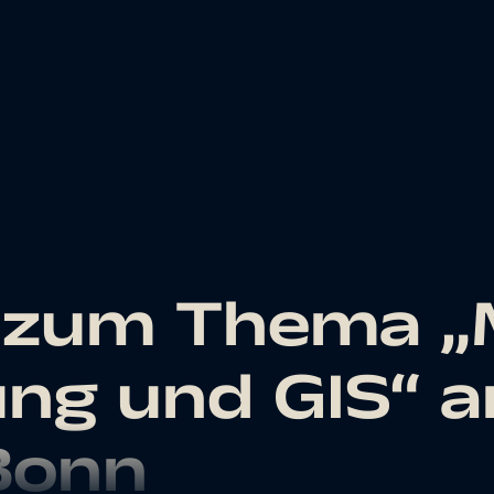
 zum Thema „M
ng und GIS“ a
Bonn