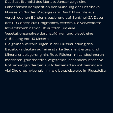
Das Satellitenbild des Monats Januar zeigt eine
Falschfarben Komposition der Mündung des Betsiboka
Flusses im Norden Madagaskars. Das Bild wurde aus
verschiedenen Bändern, basierend auf Sentinel-2A Daten
des EU Copernicus Programms, erstellt. Die verwendete
Infrarotkombination ist nützlich um eine
Vegetationsanalyse durchzuführen und bietet eine
Auflösung von 10 Metern.
Die grünen Verfärbungen in der Flussmündung des
Betsiboka deuten auf eine starke Sedimentierung und
Mineralienablagerung hin. Rote Flächen im Landesinneren
markieren grundsätzlich Vegetation, besonders intensive
Rotfärbungen deuten auf Pflanzenarten mit besonders
viel Cholorophylgehalt hin, wie beispielsweise im Flussdelta.
Der Betsiboka ist 525 Kilometer lang und entspringt bei
etwa 1600 Metern Höhe. Der Beiname „Roter Fluss“ lässt
sich durch die starke Sedimentierung, besonders in der
Flussmündung, erklären. Während der starken Regenfälle in
der Regenzeit sammeln sich besonders viele Mineralien und
rötlicher Mutterboden im Flussdelta, und machen den
Betsiboka auch außerhalb der Regenzeit im