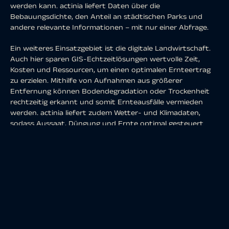
werden kann. actinia liefert Daten über die
Bebauungsdichte, den Anteil an städtischen Parks und
andere relevante Informationen – mit nur einer Abfrage.
Ein weiteres Einsatzgebiet ist die digitale Landwirtschaft.
Auch hier sparen GIS-Echtzeitlösungen wertvolle Zeit,
Kosten und Ressourcen, um einen optimalen Ernteertrag
zu erzielen. Mithilfe von Aufnahmen aus größerer
Entfernung können Bodendegradation oder Trockenheit
rechtzeitig erkannt und somit Ernteausfälle vermieden
werden. actinia liefert zudem Wetter- und Klimadaten,
sodass Aussaat, Düngung und Ernte optimal gesteuert
werden können.
REST API
Ressourcen können über HTTP GET-, PUT-, POST- und
DELETE-Requests angesprochen werden.
Das Backend ist mit den vollständigen Landsat- und
Sentinel-2-Archiven verbunden. Über die REST-API von
actinia ist der Zugriff auf über 500 geoanalytische und